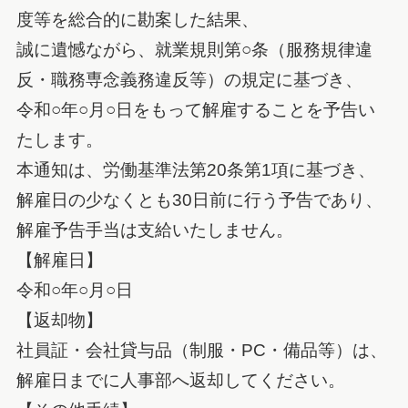
度等を総合的に勘案した結果、
誠に遺憾ながら、就業規則第○条（服務規律違
反・職務専念義務違反等）の規定に基づき、
令和○年○月○日をもって解雇することを予告い
たします。
本通知は、労働基準法第20条第1項に基づき、
解雇日の少なくとも30日前に行う予告であり、
解雇予告手当は支給いたしません。
【解雇日】
令和○年○月○日
【返却物】
社員証・会社貸与品（制服・PC・備品等）は、
解雇日までに人事部へ返却してください。