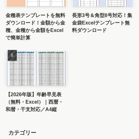
人気記事
3種類の新聞テンプレート
年間収支も自動計算！13シ
を無料ダウンロード｜
ート構成のExcel家計簿テ
Wordレイアウトで簡単に
ンプレートを無料ダウンロ
新聞作成
ード