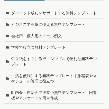
金種表テンプレートを無料
長形3号＆角型8号対応！集
ダウンロード！金額から金
金袋Excelテンプレート無
種、金種から金額をExcel
料ダウンロード
で簡単計算
【2026年版】年齢早見表
（無料・Excel）｜西暦・
和暦・干支対応／A4縦