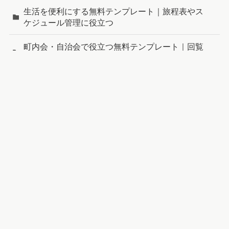
生活を便利にする無料テンプレート｜旅程表やス
ケジュール管理に役立つ
町内会・自治会で役立つ無料テンプレート｜回覧
板やアンケートを簡単作成
新着記事
商品発送のお知らせメール
値下げのお知らせメールの
無料Wordテンプレート｜
無料Wordテンプレート｜
発送完了メール文例
価格改定を丁寧に伝える例